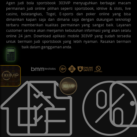
Agen judi bola sportsbook 303VIP menyuguhkan berbagai macam
permainan
judi online
pilihan seperti sportsbook, idnlive & slots, live
casino, bolatangkas, Togel, E-sports dan poker online yang bisa
dimainkan kapan saja dan dimana saja dengan dukungan teknologi
terbaru memberikan kualitas permainan yang sangat baik. Layanan
customer service akan menjamin kebutuhan informasi yang akan selalu
online 24 jam. Download aplikasi mobile 303VIP yang sudah tersedia
untuk bermain judi sportsbook yang lebih nyaman. Rasakan bermain
game terbaik dalam genggaman anda.
Copyright © 303VIP. Hak cipta dilindungi