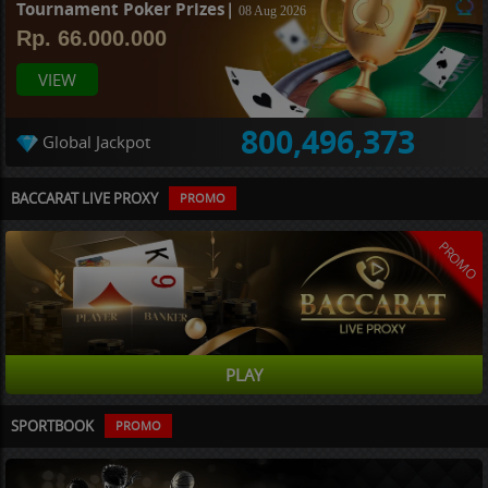
Tournament Poker Prizes|
08 Aug 2026
Rp. 66.000.000
VIEW
800,496,373
Global Jackpot
BACCARAT LIVE PROXY
PROMO
PROMO
PLAY
SPORTBOOK
PROMO